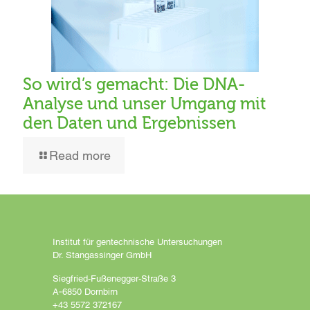
So wird’s gemacht: Die DNA-
Analyse und unser Umgang mit
den Daten und Ergebnissen
Read more
Institut für gentechnische Untersuchungen
Dr. Stangassinger GmbH
Siegfried-Fußeneg­ger-Straße 3
A‑6850 Dornbirn
+43 5572 372167